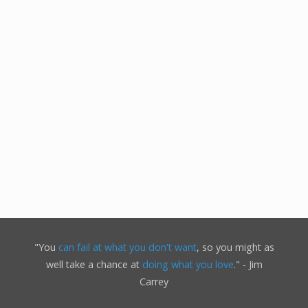
"You
can fail at what you don't want
, so you might as
well take a chance at
doing what you love
." - Jim
Carrey