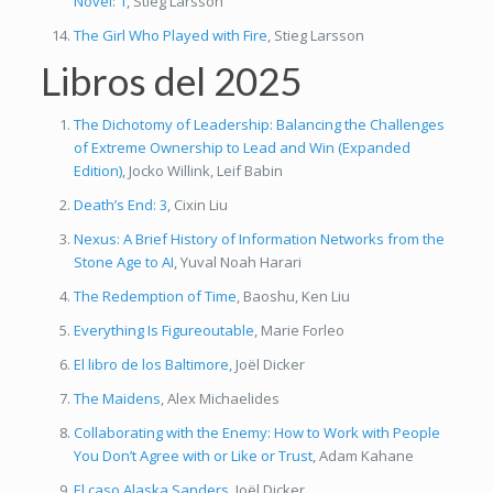
Novel: 1
, Stieg Larsson
The Girl Who Played with Fire
, Stieg Larsson
Libros del 2025
The Dichotomy of Leadership: Balancing the Challenges
of Extreme Ownership to Lead and Win (Expanded
Edition)
, Jocko Willink, Leif Babin
Death’s End: 3
, Cixin Liu
Nexus: A Brief History of Information Networks from the
Stone Age to AI
, Yuval Noah Harari
The Redemption of Time
, Baoshu, Ken Liu
Everything Is Figureoutable
, Marie Forleo
El libro de los Baltimore
, Joël Dicker
The Maidens
, Alex Michaelides
Collaborating with the Enemy: How to Work with People
You Don’t Agree with or Like or Trust
, Adam Kahane
El caso Alaska Sanders
, Joël Dicker