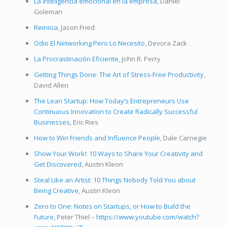
La inteligencia emocional en la empresa
, Daniel
Goleman
Reinicia
, Jason Fried
Odio El Networking Pero Lo Necesito
, Devora Zack
La Procrastinación Eficiente
, John R. Perry
Getting Things Done: The Art of Stress-Free Productivity
,
David Allen
The Lean Startup: How Today’s Entrepreneurs Use
Continuous Innovation to Create Radically Successful
Businesses
, Eric Ries
How to Win Friends and Influence Pe
o
ple
, Dale Carnegie
Show Your Work!: 10 Ways to Share Your Creativity and
Get Discovered
, Austin Kleon
Steal Like an Artist: 10 Things Nobody Told You about
Being Creative
, Austin Kleon
Zero to One: Notes on Startups, or How to Build the
Future
, Peter Thiel –
https://www.youtube.com/watch?