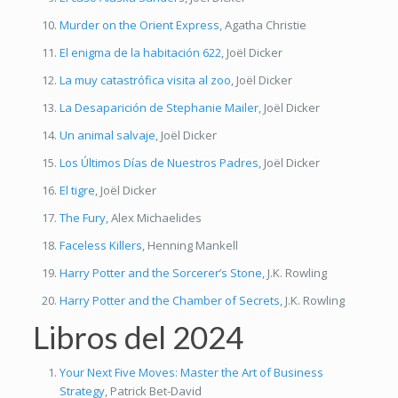
Murder on the Orient Express
, Agatha Christie
El enigma de la habitación 622
, Joël Dicker
La muy catastrófica visita al zoo
, Joël Dicker
La Desaparición de Stephanie Mailer
, Joël Dicker
Un animal salvaje
, Joël Dicker
Los Últimos Días de Nuestros Padres
, Joël Dicker
El tigre
, Joël Dicker
The Fury
, Alex Michaelides
Faceless Killers
, Henning Mankell
Harry Potter and the Sorcerer’s Stone
, J.K. Rowling
Harry Potter and the Chamber of Secrets
, J.K. Rowling
Libros del 2024
Your Next Five Moves: Master the Art of Business
Strategy
, Patrick Bet-David