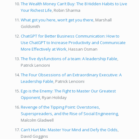
The Wealth Money Can’t Buy: The 8 Hidden Habits to Live
Your Richest Life
, Robin Sharma
What got you here, won’t get you there
, Marshall
Goldsmith
ChatGPT for Better Business Communication: How to
Use ChatGPT to Increase Productivity and Communicate
More Effectively at Work,
Hassan Osman
The five dysfunctions of a team: A leadership Fable
,
Patrick Lencioni
The Four Obsessions of an Extraordinary Executive: A
Leadership Fable
, Patrick Lencioni
Ego is the Enemy: The Fight to Master Our Greatest
Opponent
, Ryan Holiday
Revenge of the Tipping Point: Overstories,
Superspreaders, and the Rise of Social Engineering
,
Malcolm Gladwell
Can’t Hurt Me: Master Your Mind and Defy the Odds
,
David Goggins