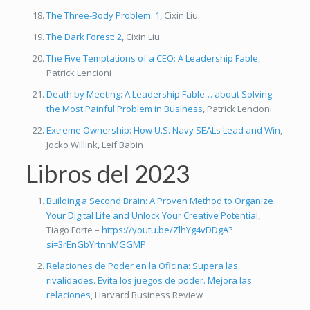
The Three-Body Problem: 1
, Cixin Liu
The Dark Forest: 2
, Cixin Liu
The Five Temptations of a CEO: A Leadership Fable
,
Patrick Lencioni
Death by Meeting: A Leadership Fable… about Solving
the Most Painful Problem in Business
, Patrick Lencioni
Extreme Ownership: How U.S. Navy SEALs Lead and Win
,
Jocko Willink, Leif Babin
Libros del 2023
Building a Second Brain: A Proven Method to Organize
Your Digital Life and Unlock Your Creative Potential
,
Tiago Forte –
https://youtu.be/ZlhYg4vDDgA?
si=3rEnGbYrtnnMGGMP
Relaciones de Poder en la Oficina: Supera las
rivalidades. Evita los juegos de poder. Mejora las
relaciones
, Harvard Business Review