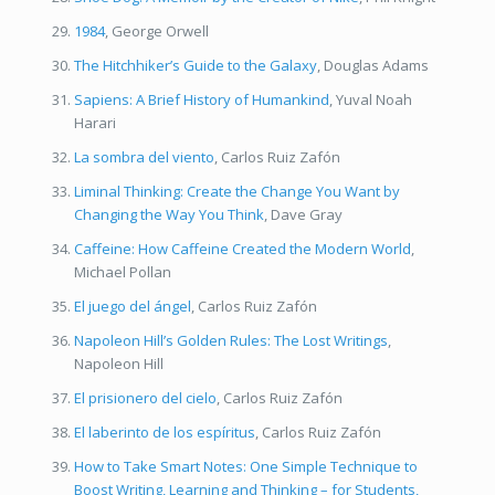
1984
, George Orwell
The Hitchhiker’s Guide to the Galaxy
, Douglas Adams
Sapiens: A Brief History of Humankind
, Yuval Noah
Harari
La sombra del viento
, Carlos Ruiz Zafón
Liminal Thinking: Create the Change You Want by
Changing the Way You Think
, Dave Gray
Caffeine: How Caffeine Created the Modern World
,
Michael Pollan
El juego del ángel
, Carlos Ruiz Zafón
Napoleon Hill’s Golden Rules: The Lost Writings
,
Napoleon Hill
El prisionero del cielo
, Carlos Ruiz Zafón
El laberinto de los espíritus
, Carlos Ruiz Zafón
How to Take Smart Notes: One Simple Technique to
Boost Writing, Learning and Thinking – for Students,