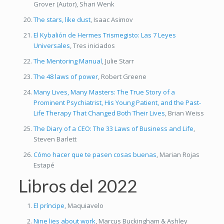
Grover (Autor), Shari Wenk
The stars, like dust
, Isaac Asimov
El Kybalión de Hermes Trismegisto: Las 7 Leyes
Universales
, Tres iniciados
The Mentoring Manual
, Julie Starr
The 48 laws of power
, Robert Greene
Many Lives, Many Masters: The True Story of a
Prominent Psychiatrist, His Young Patient, and the Past-
Life Therapy That Changed Both Their Lives
, Brian Weiss
The Diary of a CEO: The 33 Laws of Business and Life
,
Steven Barlett
Cómo hacer que te pasen cosas buenas
, Marian Rojas
Estapé
Libros del 2022
El príncipe
, Maquiavelo
Nine lies about work
, Marcus Buckingham & Ashley