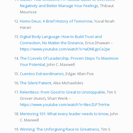
Negativity and Better Manage Your Feelings
, Thibaut
Meurisse
Homo Deus: A Brief History of Tomorrow
, Yuval Noah
Harari
Digital Body Language: How to Build Trust and
Connection, No Matter the Distance
, Erica Dhawan –
https://www.youtube.com/watch?v=wDNEgoCe2jw
The 5 Levels Of Leadership. Proven Steps To Maximize
Your Potential
, John C. Maxwell
Cuentos Extraordinarios
, Edgar Allan Poe
The Silent Patient
, Alex Michaelides
Relentless: From Good to Great to Unstoppable
, Tim S
Grover (Autor), Shari Wenk –
https://www.youtube.com/watch?v=8eoZLP7rmYw
Mentoring 101: What every leader needs to know
, John
C. Maxwell
Winning: The Unforgiving Race to Greatness
, Tim S