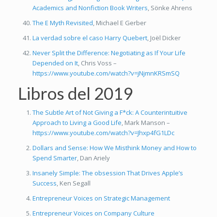
Academics and Nonfiction Book Writers
, Sönke Ahrens
The E Myth Revisited
, Michael E Gerber
La verdad sobre el caso Harry Quebert
, Joël Dicker
Never Split the Difference: Negotiating as If Your Life
Depended on It
, Chris Voss –
https://www.youtube.com/watch?v=jNjmnKRSmSQ
Libros del 2019
The Subtle Art of Not Giving a F*ck: A Counterintuitive
Approach to Living a Good Life
, Mark Manson –
https://www.youtube.com/watch?v=Jhxp4fG1LDc
Dollars and Sense: How We Misthink Money and How to
Spend Smarter
, Dan Ariely
Insanely Simple: The obsession That Drives Apple’s
Success
, Ken Segall
Entrepreneur Voices on Strategic Management
Entrepreneur Voices on Company Culture