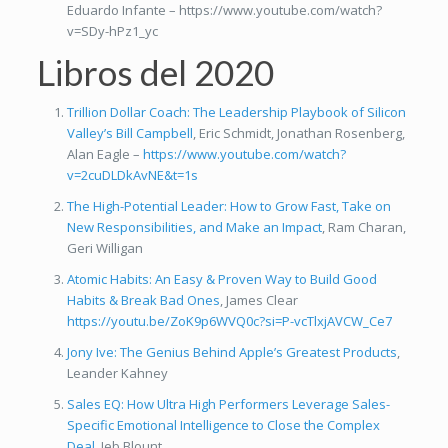
Eduardo Infante – https://www.youtube.com/watch?
v=SDy-hPz1_yc
Libros del 2020
Trillion Dollar Coach: The Leadership Playbook of Silicon
Valley’s Bill Campbell
, Eric Schmidt, Jonathan Rosenberg,
Alan Eagle –
https://www.youtube.com/watch?
v=2cuDLDkAvNE&t=1s
The High-Potential Leader: How to Grow Fast, Take on
New Responsibilities, and Make an Impact
, Ram Charan,
Geri Willigan
Atomic Habits: An Easy & Proven Way to Build Good
Habits & Break Bad Ones
, James Clear
https://youtu.be/ZoK9p6WVQ0c?si=P-vcTlxjAVCW_Ce7
Jony Ive: The Genius Behind Apple’s Greatest Products
,
Leander Kahney
Sales EQ: How Ultra High Performers Leverage Sales-
Specific Emotional Intelligence to Close the Complex
Deal
, Jeb Blount