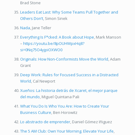
Brad Stone
Leaders Eat Last: Why Some Teams Pull Together and
Others Don’t
, Simon Sinek
Nada
, Jane Teller
Everything Is F*cked: A Book about Hope
, Mark Manson
–
https://youtu.be/8pOUHWpxHq8?
si=0Nq75O4yjpiOXWO0
Originals: How Non-Conformists Move the World
, Adam
Grant
Deep Work: Rules for Focused Success in a Distracted
World
, Cal Newport
Xueños: La historia detrás de Xcaret, el mejor parque
del mundo
, Miguel Quintana Pali
What You Do Is Who You Are: How to Create Your
Business Culture
, Ben Horowitz
Lo abstracto de emprender
, Daniel Gómez Iñiguez
The 5 AM Club: Own Your Morning. Elevate Your Life
,