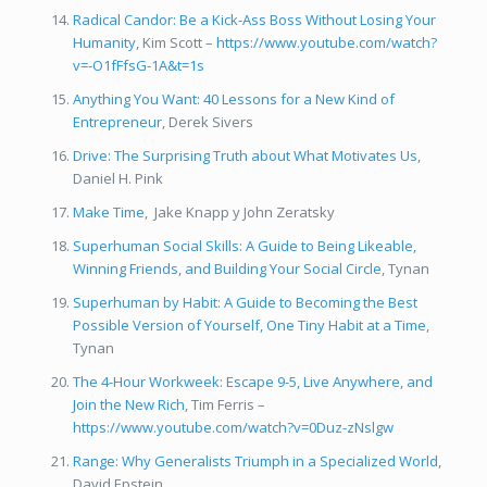
Radical Candor: Be a Kick-Ass Boss Without Losing Your
Humanity
, Kim Scott –
https://www.youtube.com/watch?
v=-O1fFfsG-1A&t=1s
Anything You Want: 40 Lessons for a New Kind of
Entrepreneur
, Derek Sivers
Drive: The Surprising Truth about What Motivates Us
,
Daniel H. Pink
Make Time
, Jake Knapp y John Zeratsky
Superhuman Social Skills: A Guide to Being Likeable,
Winning Friends, and Building Your Social Circle
, Tynan
Superhuman by Habit: A Guide to Becoming the Best
Possible Version of Yourself, One Tiny Habit at a Time
,
Tynan
The 4-Hour Workweek: Escape 9-5, Live Anywhere, and
Join the New Rich
, Tim Ferris –
https://www.youtube.com/watch?v=0Duz-zNslgw
Range: Why Generalists Triumph in a Specialized World
,
David Epstein