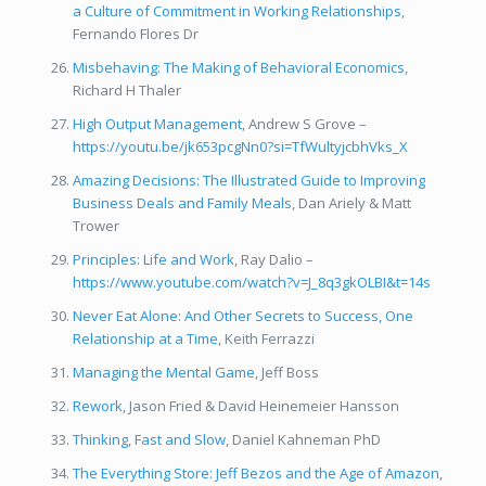
a Culture of Commitment in Working Relationships
,
Fernando Flores Dr
Misbehaving: The Making of Behavioral Economics
,
Richard H Thaler
High Output Management
, Andrew S Grove –
https://youtu.be/jk653pcgNn0?si=TfWultyjcbhVks_X
Amazing Decisions: The Illustrated Guide to Improving
Business Deals and Family Meals
, Dan Ariely & Matt
Trower
Principles: Life and Work
, Ray Dalio –
https://www.youtube.com/watch?v=J_8q3gkOLBI&t=14s
Never Eat Alone: And Other Secrets to Success, One
Relationship at a Time
, Keith Ferrazzi
Managing the Mental Game
, Jeff Boss
Rework
, Jason Fried & David Heinemeier Hansson
Thinking, Fast and Slow
, Daniel Kahneman PhD
The Everything Store: Jeff Bezos and the Age of Amazon
,