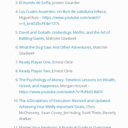
El mundo de Sofía
, Jostein Gaarder
Los Cuatro Acuerdos: Un libro de sabiduría tolteca
,
Miguel Ruiz –
https://www.youtube.com/watch?
v=3_br4OZbcPE&t=137s
David and Goliath: Underdogs, Misfits, and the Art of
Battling Giants
, Malcolm Gladwell
What the Dog Saw: And Other Adventures
, Malcolm
Gladwell
Ready Player One
, Ernest Cline
Ready Player Two
, Ernest Cline
The Psychology of Money: Timeless Lessons on Wealth,
Greed, and Happiness
, Morgan Housel –
https://www.youtube.com/watch?v=fUhlxD-84OY
The 4 Disciplines of Execution: Revised and Updated:
Achieving Your Wildly Important Goals
, Chris
McChesney, Sean Covey, Jim Huling, Scott Thele, Beverly
Walker
Master Your Emotions: A Practical Guide to Overcome