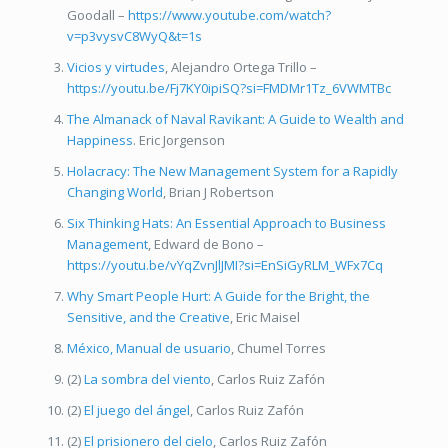
Goodall –
https://www.youtube.com/watch?
v=p3vysvC8WyQ&t=1s
Vicios y virtudes
, Alejandro Ortega Trillo –
https://youtu.be/Fj7KY0ipiSQ?si=FMDMr1Tz_6VWMTBc
The Almanack of Naval Ravikant: A Guide to Wealth and
Happiness
. Eric Jorgenson
Holacracy: The New Management System for a Rapidly
Changing World
, Brian J Robertson
Six Thinking Hats: An Essential Approach to Business
Management
, Edward de Bono –
https://youtu.be/vYqZvnJlJMI?si=EnSiGyRLM_WFx7Cq
Why Smart People Hurt: A Guide for the Bright, the
Sensitive, and the Creative
, Eric Maisel
México, Manual de usuario
, Chumel Torres
(2)
La sombra del viento
, Carlos Ruiz Zafón
(2)
El juego del ángel
, Carlos Ruiz Zafón
(2)
El prisionero del cielo
, Carlos Ruiz Zafón