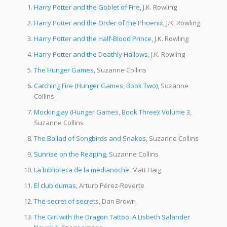
Harry Potter and the Goblet of Fire
, J.K. Rowling
Harry Potter and the Order of
the Phoenix
, J.K. Rowling
Harry Potter and the Half-Blood Prince
, J.K. Rowling
Harry Potter and the Deathly Hallows
, J.K. Rowling
The Hunger Games
, Suzanne Collins
Catching Fire (Hunger Games, Book Two)
, Suzanne
Collins
Mockingjay (Hunger Games, Book Three): Volume 3
,
Suzanne Collins
The Ballad of Songbirds and Snakes
, Suzanne Collins
Sunrise on the Reaping
, Suzanne Collins
La biblioteca de la medianoche
, Matt Haig
El club dumas
, Arturo Pérez-Reverte
The secret of secrets
, Dan Brown
The Girl with the Dragon Tattoo: A Lisbeth Salander