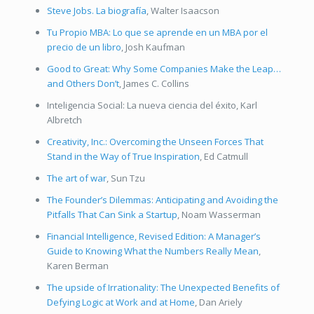
Steve Jobs. La biografía
, Walter Isaacson
Tu Propio MBA: Lo que se aprende en un MBA por el
precio de un libro
, Josh Kaufman
Good to Great: Why Some Companies Make the Leap…
and Others Don’t
, James C. Collins
Inteligencia Social: La nueva ciencia del éxito, Karl
Albretch
Creativity, Inc.: Overcoming the Unseen Forces That
Stand in the Way of True Inspiration
, Ed Catmull
The art of war
, Sun Tzu
The Founder’s Dilemmas: Anticipating and Avoiding the
Pitfalls That Can Sink a Startup
, Noam Wasserman
Financial Intelligence, Revised Edition: A Manager’s
Guide to Knowing What the Numbers Really Mean
,
Karen Berman
The upside of Irrationality: The Unexpected Benefits of
Defying Logic at Work and at Home
, Dan Ariely