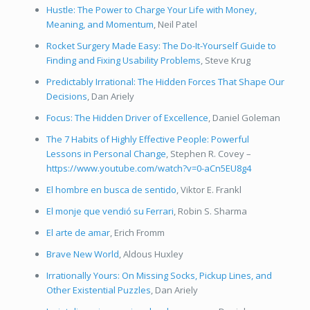
Hustle: The Power to Charge Your Life with Money,
Meaning, and Momentum
, Neil Patel
Rocket Surgery Made Easy: The Do-It-Yourself Guide to
Finding and Fixing Usability Problems
, Steve Krug
Predictably Irrational: The Hidden Forces That Shape Our
Decisions
, Dan Ariely
Focus: The Hidden Driver of Excellence
, Daniel Goleman
The 7 Habits of Highly Effective People: Powerful
Lessons in Personal Change
, Stephen R. Covey –
https://www.youtube.com/watch?v=0-aCn5EU8g4
El hombre en busca de sentido
, Viktor E. Frankl
El monje que vendió su Ferrari
, Robin S. Sharma
El arte de amar
, Erich Fromm
Brave New World
, Aldous Huxley
Irrationally Yours: On Missing Socks, Pickup Lines, and
Other Existential Puzzles
, Dan Ariely