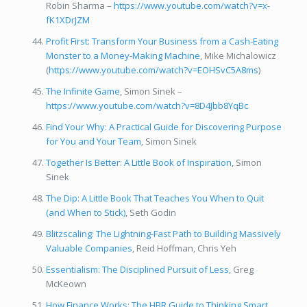
Robin Sharma –
https://www.youtube.com/watch?v=x-
fK1XDrJZM
Profit First: Transform Your Business from a Cash-Eating
Monster to a Money-Making Machine
, Mike Michalowicz
(
https://www.youtube.com/watch?v=EOHSvC5A8ms
)
The Infinite Game
, Simon Sinek –
https://www.youtube.com/watch?v=8D4Jbb8YqBc
Find Your Why: A Practical Guide for Discovering Purpose
for You and Your Team
, Simon Sinek
Together Is Better: A Little Book of Inspiration
, Simon
Sinek
The Dip: A Little Book That Teaches You When to Quit
(and When to Stick)
, Seth Godin
Blitzscaling: The Lightning-Fast Path to Building Massively
Valuable Companies
, Reid Hoffman, Chris Yeh
Essentialism: The Disciplined Pursuit of Less
, Greg
McKeown
How Finance Works: The HBR Guide to Thinking Smart