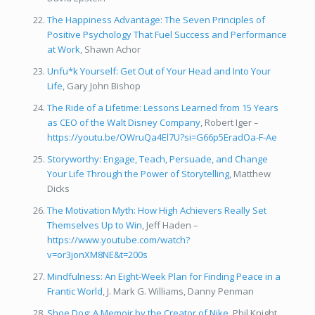
The Happiness Advantage: The Seven Principles of
Positive Psychology That Fuel Success and Performance
at Work
, Shawn Achor
Unfu*k Yourself: Get Out of Your Head and Into Your
Life
, Gary John Bishop
The Ride of a Lifetime: Lessons Learned from 15 Years
as CEO of the Walt Disney Company
, Robert Iger –
https://youtu.be/OWruQa4El7U?si=G66p5EradOa-F-Ae
Storyworthy: Engage, Teach, Persuade, and Change
Your Life Through the Power of Storytelling
, Matthew
Dicks
The Motivation Myth: How High Achievers Really Set
Themselves Up to Win
, Jeff Haden –
https://www.youtube.com/watch?
v=or3jonXM8NE&t=200s
Mindfulness: An Eight-Week Plan for Finding Peace in a
Frantic World
, J. Mark G. Williams, Danny Penman
Shoe Dog: A Memoir by the Creator of Nike
, Phil Knight