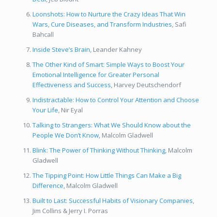
Loonshots: How to Nurture the Crazy Ideas That Win
Wars, Cure Diseases, and Transform Industries
, Safi
Bahcall
Inside Steve’s Brain
, Leander Kahney
The Other Kind of Smart: Simple Ways to Boost Your
Emotional Intelligence for Greater Personal
Effectiveness and Success
, Harvey Deutschendorf
Indistractable: How to Control Your Attention and Choose
Your Life
, Nir Eyal
Talking to Strangers: What We Should Know about the
People We Don’t Know
, Malcolm Gladwell
Blink: The Power of Thinking Without Thinking
, Malcolm
Gladwell
The Tipping Point: How Little Things Can Make a Big
Difference
, Malcolm Gladwell
Built to Last: Successful Habits of Visionary Companies
,
Jim Collins & Jerry I. Porras