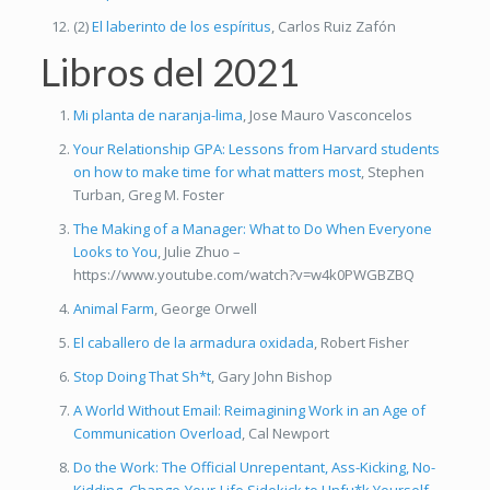
(2)
El laberinto de los espíritus
, Carlos Ruiz Zafón
Libros del 2021
Mi planta de naranja-lima
, Jose Mauro Vasconcelos
Your Relationship GPA: Lessons from Harvard students
on how to make time for what matters most
, Stephen
Turban, Greg M. Foster
The Making of a Manager: What to Do When Everyone
Looks to You
, Julie Zhuo –
https://www.youtube.com/watch?v=w4k0PWGBZBQ
Animal Farm
, George Orwell
El caballero de la armadura oxidada
, Robert Fisher
Stop Doing That Sh*t
, Gary John Bishop
A World Without Email: Reimagining Work in an Age of
Communication Overload
, Cal Newport
Do the Work: The Official Unrepentant, Ass-Kicking, No-
Kidding, Change-Your-Life Sidekick to Unfu*k Yourself
,