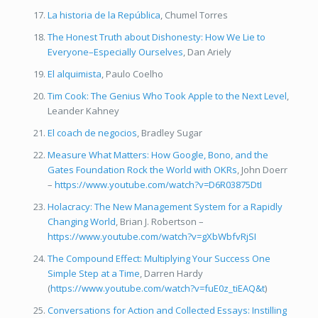
La historia de la República
, Chumel Torres
The Honest Truth about Dishonesty: How We Lie to
Everyone–Especially Ourselves
, Dan Ariely
El alquimista
, Paulo Coelho
Tim Cook: The Genius Who Took Apple to the Next Level
,
Leander Kahney
El coach de negocios
, Bradley Sugar
Measure What Matters: How Google, Bono, and the
Gates Foundation Rock the World with OKRs
, John Doerr
–
https://www.youtube.com/watch?v=D6R03875DtI
Holacracy: The New Management System for a Rapidly
Changing World
, Brian J. Robertson –
https://www.youtube.com/watch?v=gXbWbfvRjSI
The Compound Effect: Multiplying Your Success One
Simple Step at a Time
, Darren Hardy
(
https://www.youtube.com/watch?v=fuE0z_tiEAQ&t
)
Conversations for Action and Collected Essays: Instilling