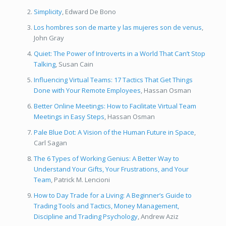
Simplicity
, Edward De Bono
Los hombres son de marte y las mujeres son de venus
,
John Gray
Quiet: The Power of Introverts in a World That Can’t Stop
Talking
, Susan Cain
Influencing Virtual Teams: 17 Tactics That Get Things
Done with Your Remote Employees
, Hassan Osman
Better Online Meetings: How to Facilitate Virtual Team
Meetings in Easy Steps
, Hassan Osman
Pale Blue Dot: A Vision of the Human Future in Space
,
Carl Sagan
The 6 Types of Working Genius: A Better Way to
Understand Your Gifts, Your Frustrations, and Your
Team
, Patrick M. Lencioni
How to Day Trade for a Living: A Beginner’s Guide to
Trading Tools and Tactics, Money Management,
Discipline and Trading Psychology
, Andrew Aziz