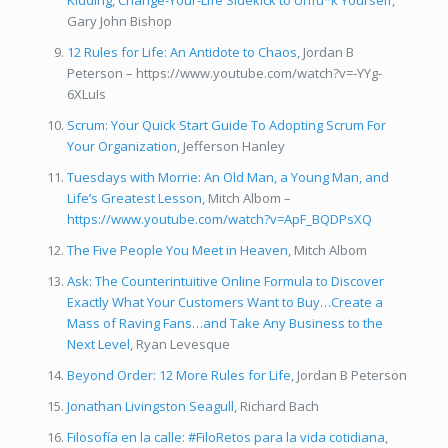
Gary John Bishop
12 Rules for Life: An Antidote to Chaos
, Jordan B
Peterson – https://www.youtube.com/watch?v=-YYg-
6XLuIs
Scrum: Your Quick Start Guide To Adopting Scrum For
Your Organization
, Jefferson Hanley
Tuesdays with Morrie: An Old Man, a Young Man, and
Life’s Greatest Lesson
, Mitch Albom –
https://www.youtube.com/watch?v=ApF_BQDPsXQ
The Five People You Meet in Heaven
, Mitch Albom
Ask: The Counterintuitive Online Formula to Discover
Exactly What Your Customers Want to Buy…Create a
Mass of Raving Fans…and Take Any Business to the
Next Level
, Ryan Levesque
Beyond Order: 12 More Rules for Life
, Jordan B Peterson
Jonathan Livingston Seagull
, Richard Bach
Filosofía en la calle: #FiloRetos para la vida cotidiana
,