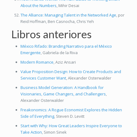
About the Numbers
, Mihir Desai
The Alliance: Managing Talent in the Networked Age
, por
Reid Hoffman, Ben Casnocha, Chris Yeh
Libros anteriores
México Rifado: Branding Narrativo para el México
Emergente
, Gabriela de la Riva
Modern Romance
, Aziz Ansari
Value Proposition Design: How to Create Products and
Services Customer Want
, Alexander Osterwalder
Business Model Generation: A Handbook for
Visionaries, Game Changers, and Challengers
,
Alexander Osterwalder
Freakonomics: A Rogue Economist Explores the Hidden
Side of Everything
, Steven D. Levitt
Start with Why: How Great Leaders Inspire Everyone to
Take Action
, Simon Sinek