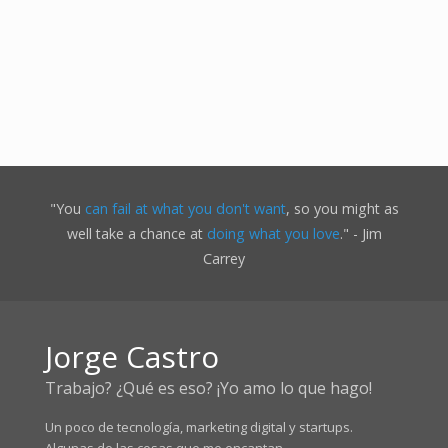
"You
can fail at what you don't want
, so you might as
well take a chance at
doing what you love
." - Jim
Carrey
Jorge Castro
Trabajo? ¿Qué es eso? ¡Yo amo lo que hago!
Un poco de tecnología, marketing digital y startups.