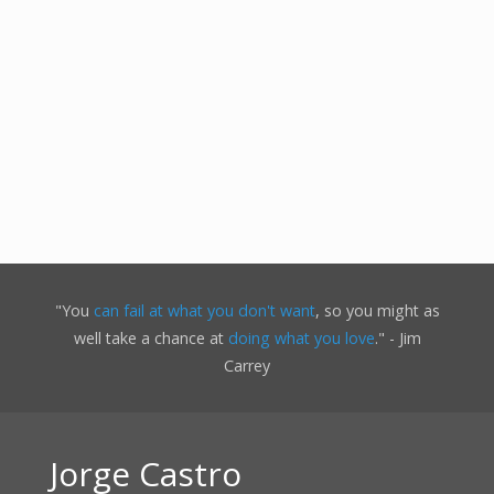
"You
can fail at what you don't want
, so you might as
well take a chance at
doing what you love
." - Jim
Carrey
Jorge Castro