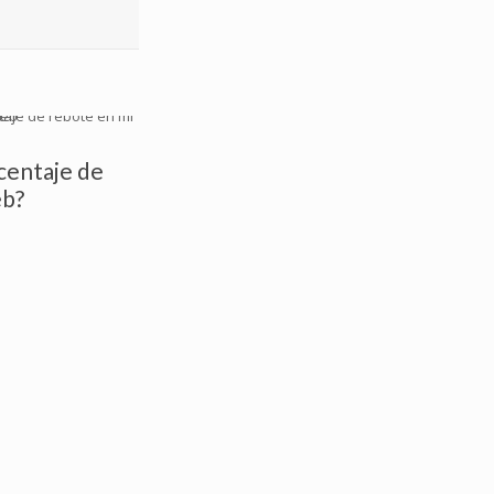
centaje de
eb?