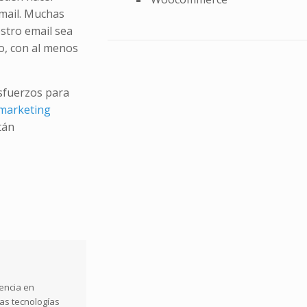
email. Muchas
stro email sea
o, con al menos
sfuerzos para
 marketing
tán
iencia en
vas tecnologías