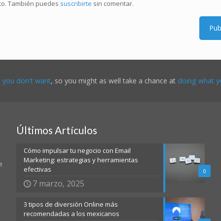
ico. También puedes
suscribirte
sin comentar.
t you don't want
, so you might as well take a chance at
doing what y
Últimos Artículos
Cómo impulsar tu negocio con Email
Marketing: estrategias y herramientas
e
efectivas
0
7 marzo, 2025
3 tipos de diversión Online más
recomendadas a los mexicanos