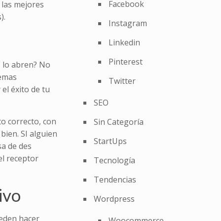
Facebook
 las mejores
).
Instagram
Linkedin
Pinterest
o lo abren? No
lemas
Twitter
el éxito de tu
SEO
o correcto, con
Sin Categoría
bien. SI alguien
StartUps
sa de des
el receptor
Tecnología
Tendencias
ivo
Wordpress
ueden hacer
Woocommerce