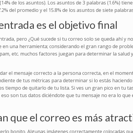
4% de los asuntos). Los asuntos de 3 palabras (1.6%) tiene
.2% del promedio y el 15.8% de los asuntos de siete palabras
entrada es el objetivo final
 entrada, pero ¿Qué sucede si tu correo solo se queda ahí y n
e en una herramienta; considerando el gran rango de prob
spam, etc. muchos factores juegan para determinar la salud y 
ar el mensaje correcto a la persona correcta, en el moment
ndiente de tus métricas para determinar si lo estás haciendo 
tiempo de quitarlo de tu lista. Si ves un gran pico en tu ta
eso son tus datos diciéndote que tu mensaje no era lo que 
an que el correo es más atract
acerlo bonito. Algunas imágenes correctamente colocadas p