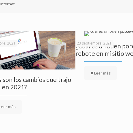
internet.
bre, 2021
23 septiembre, 2021
¿Cuál es un buen por
rebote en mi sitio w
Leer más
 son los cambios que trajo
 en 2021?
Leer más