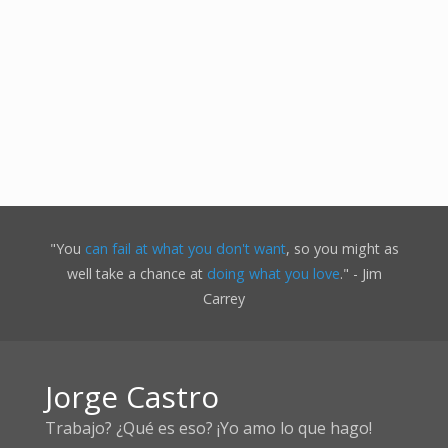
"You
can fail at what you don't want
, so you might as
well take a chance at
doing what you love
." - Jim
Carrey
Jorge Castro
Trabajo? ¿Qué es eso? ¡Yo amo lo que hago!