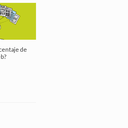
centaje de
eb?