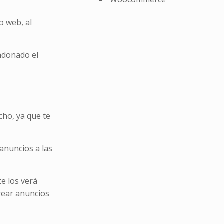
o web, al
andonado el
cho, ya que te
anuncios a las
e los verá
crear anuncios