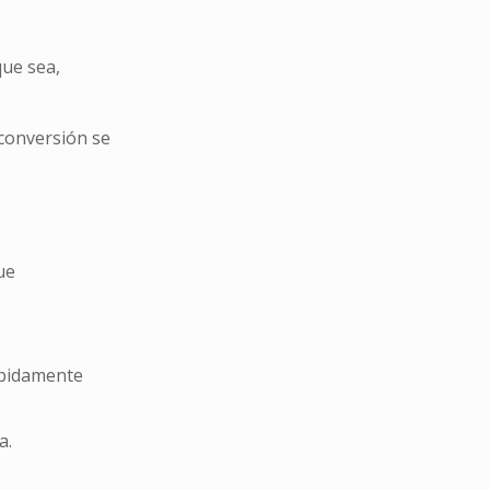
que sea,
 conversión se
ue
rápidamente
a.