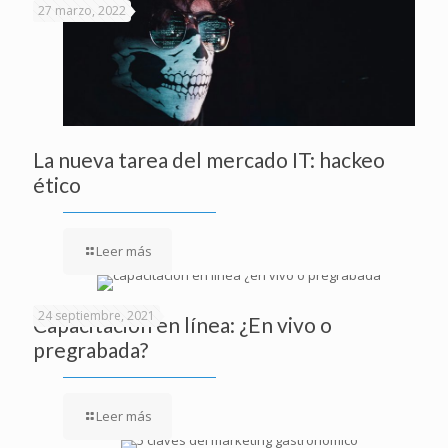
27 marzo, 2022
La nueva tarea del mercado IT: hackeo
ético
Leer más
24 septiembre, 2021
Capacitación en línea: ¿En vivo o
pregrabada?
Leer más