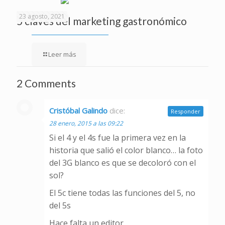
23 agosto, 2021
5 claves del marketing gastronómico
Leer más
2 Comments
Cristóbal Galindo
dice:
Responder
28 enero, 2015 a las 09:22
Si el 4 y el 4s fue la primera vez en la
historia que salió el color blanco… la foto
del 3G blanco es que se decoloró con el
sol?
El 5c tiene todas las funciones del 5, no
del 5s
Hace falta un editor.