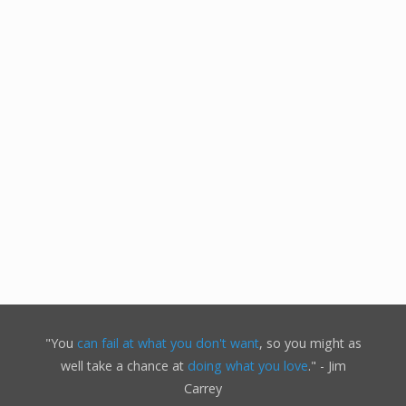
"You
can fail at what you don't want
, so you might as
well take a chance at
doing what you love
." - Jim
Carrey