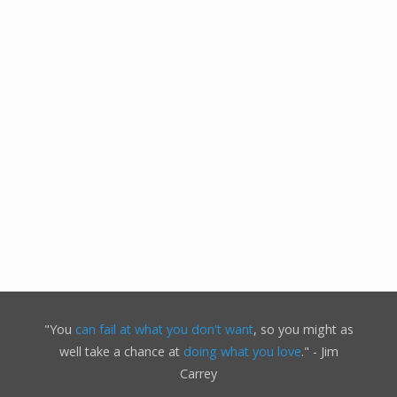
"You
can fail at what you don't want
, so you might as
well take a chance at
doing what you love
." - Jim
Carrey