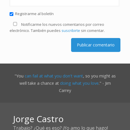
Registrarme al boletín
Notificarme los nuevos comentarios por correo
electrónico. También puedes
suscribirte
sin comentar.
"You
can fail at what you don't want
, so you might as
well take a chance at
doing what you love
." - Jim
Carrey
Jorge Castro
Trabajo? ¿Qué es eso? ¡Yo amo lo que hago!